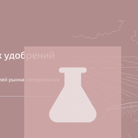
х удобрений
елей рынка минеральных