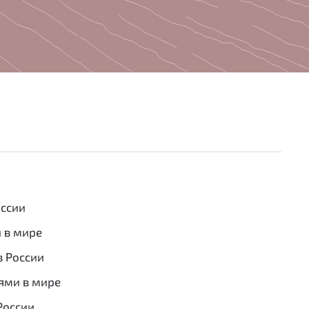
оссии
 в мире
в России
ями в мире
России