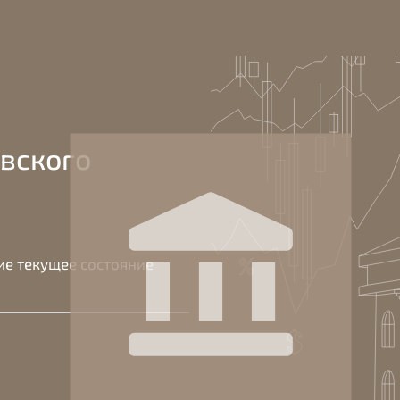
вского
е текущее состояние