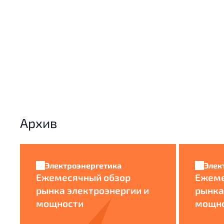
Архив
Электроэнергетика
Элек
Ежемесячный обзор
Ежеме
рынка электроэнергии и
рынка
мощности
мощн