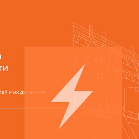
а
ти
лей и их динамики