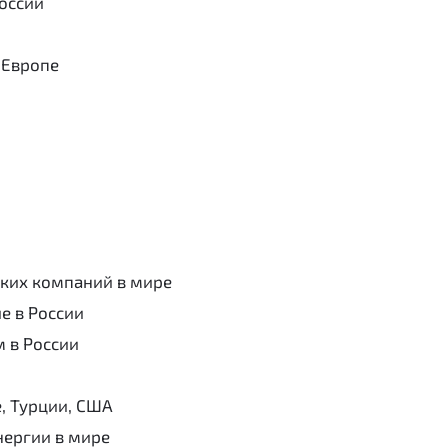
оссии
 Европе
ских компаний в мире
е в России
 в России
, Турции, США
нергии в мире