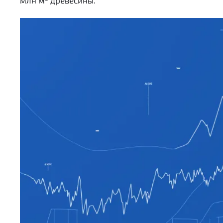
млн м
древесины.