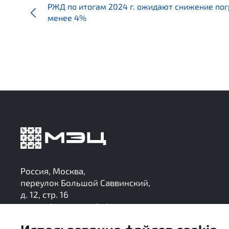
РЖД по итогам 2024 г. ожидают снижение пог
менее 4%
Россия, Москва,
переулок Большой Саввинский,
д. 12, стр. 16
research@mec-analytics.ru
+7 (495) 136-24-99