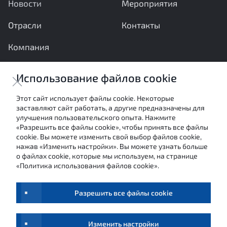
Новости
Мероприятия
Отрасли
Контакты
Компания
Ваши вопросы и предложения важны для нас
Использование файлов cookie
Отправить сообщение
Этот сайт использует файлы cookie. Некоторые
заставляют сайт работать, а другие предназначены для
Настоящие материалы являются собственностью
улучшения пользовательского опыта. Нажмите
АНО «Межотраслевой экспертный центр» и не могут
«Разрешить все файлы cookie», чтобы принять все файлы
быть использованы в каких-либо целях (в том числе
cookie. Вы можете изменить свой выбор файлов cookie,
посредством цитирования или ссылки в средствах
нажав «Изменить настройки». Вы можете узнать больше
массовой информации) без письменного согласия
о файлах cookie, которые мы используем, на странице
авторов.
«Политика использования файлов cookie».
Условия использования
Обработка персональных данных
Разрешить все файлы cookie
©
МЭЦ,
2026
Изменить настройки