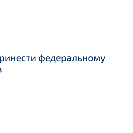
принести федеральному
в