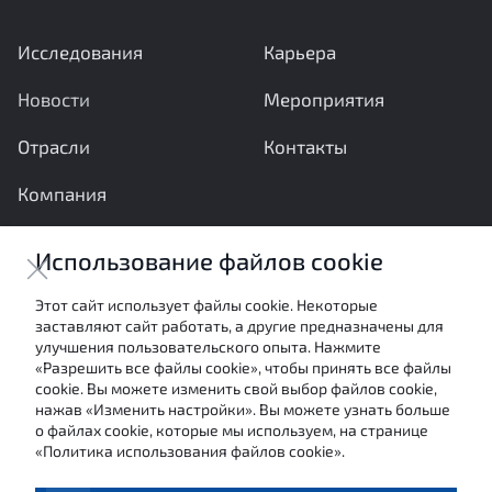
Исследования
Карьера
Новости
Мероприятия
Отрасли
Контакты
Компания
Ваши вопросы и предложения важны для нас
Использование файлов cookie
Отправить сообщение
Этот сайт использует файлы cookie. Некоторые
заставляют сайт работать, а другие предназначены для
Настоящие материалы являются собственностью
улучшения пользовательского опыта. Нажмите
АНО «Межотраслевой экспертный центр» и не могут
«Разрешить все файлы cookie», чтобы принять все файлы
быть использованы в каких-либо целях (в том числе
cookie. Вы можете изменить свой выбор файлов cookie,
посредством цитирования или ссылки в средствах
нажав «Изменить настройки». Вы можете узнать больше
массовой информации) без письменного согласия
о файлах cookie, которые мы используем, на странице
авторов.
«Политика использования файлов cookie».
Условия использования