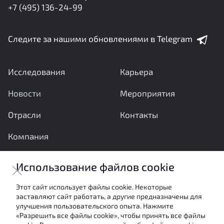
+7 (495) 136-24-99
Следите за нашими обновлениями в Telegram
Исследования
Карьера
Новости
Мероприятия
Отрасли
Контакты
Компания
Ваши вопросы и предложения важны для нас
Использование файлов cookie
Отправить сообщение
Этот сайт использует файлы cookie. Некоторые
заставляют сайт работать, а другие предназначены для
Настоящие материалы являются собственностью
улучшения пользовательского опыта. Нажмите
АНО «Межотраслевой экспертный центр» и не могут
«Разрешить все файлы cookie», чтобы принять все файлы
быть использованы в каких-либо целях (в том числе