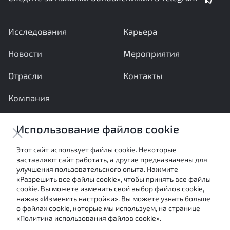
Исследования
Карьера
Новости
Мероприятия
Отрасли
Контакты
Компания
Ваши вопросы и предложения важны для нас
Использование файлов cookie
Отправить сообщение
Этот сайт использует файлы cookie. Некоторые
заставляют сайт работать, а другие предназначены для
Настоящие материалы являются собственностью
улучшения пользовательского опыта. Нажмите
АНО «Межотраслевой экспертный центр» и не могут
«Разрешить все файлы cookie», чтобы принять все файлы
быть использованы в каких-либо целях (в том числе
cookie. Вы можете изменить свой выбор файлов cookie,
посредством цитирования или ссылки в средствах
нажав «Изменить настройки». Вы можете узнать больше
массовой информации) без письменного согласия
о файлах cookie, которые мы используем, на странице
авторов.
«Политика использования файлов cookie».
Условия использования