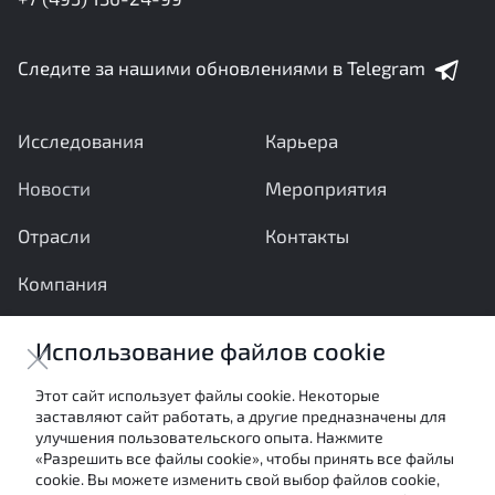
Следите за нашими обновлениями в Telegram
Исследования
Карьера
Новости
Мероприятия
Отрасли
Контакты
Компания
Ваши вопросы и предложения важны для нас
Использование файлов cookie
Отправить сообщение
Этот сайт использует файлы cookie. Некоторые
заставляют сайт работать, а другие предназначены для
Настоящие материалы являются собственностью
улучшения пользовательского опыта. Нажмите
АНО «Межотраслевой экспертный центр» и не могут
«Разрешить все файлы cookie», чтобы принять все файлы
быть использованы в каких-либо целях (в том числе
cookie. Вы можете изменить свой выбор файлов cookie,
посредством цитирования или ссылки в средствах