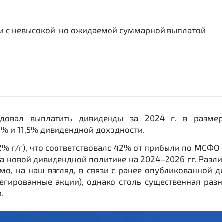
зи с невысокой, но ожидаемой суммарной выплатой
довал выплатить дивиденды за 2024 г. в размере
1% и 11,5% дивидендной доходности.
2% г/г), что соответствовало 42% от прибыли по МСФ
а новой дивидендной политике на 2024–2026 гг. Разл
о, на наш взгляд, в связи с ранее опубликованной д
легированные акции), однако столь существенная ра
.