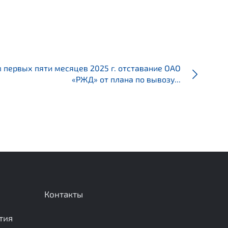
 первых пяти месяцев 2025 г. отставание ОАО
«РЖД» от плана по вывозу...
Контакты
тия