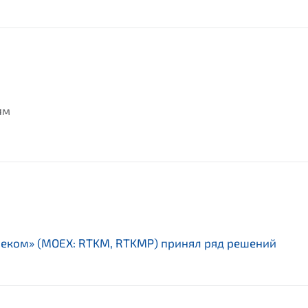
ям
елеком» (MOEX: RTKM, RTKMP) принял ряд решений