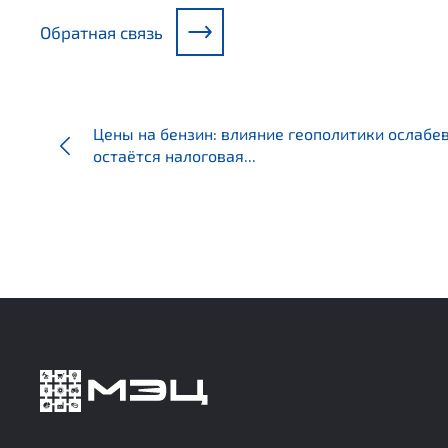
Обратная связь
Цены на бензин: влияние геополитики ослабев
остаётся налоговая...