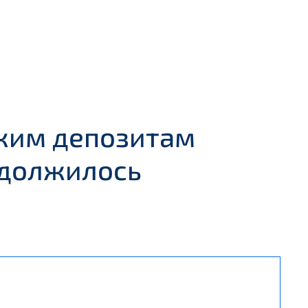
ким депозитам
одолжилось