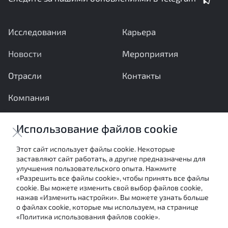
Исследования
Карьера
Новости
Мероприятия
Отрасли
Контакты
Компания
Ваши вопросы и предложения важны для нас
Использование файлов cookie
Отправить сообщение
Этот сайт использует файлы cookie. Некоторые
заставляют сайт работать, а другие предназначены для
Настоящие материалы являются собственностью
улучшения пользовательского опыта. Нажмите
АНО «Межотраслевой экспертный центр» и не могут
«Разрешить все файлы cookie», чтобы принять все файлы
быть использованы в каких-либо целях (в том числе
cookie. Вы можете изменить свой выбор файлов cookie,
посредством цитирования или ссылки в средствах
нажав «Изменить настройки». Вы можете узнать больше
массовой информации) без письменного согласия
о файлах cookie, которые мы используем, на странице
авторов.
«Политика использования файлов cookie».
Условия использования