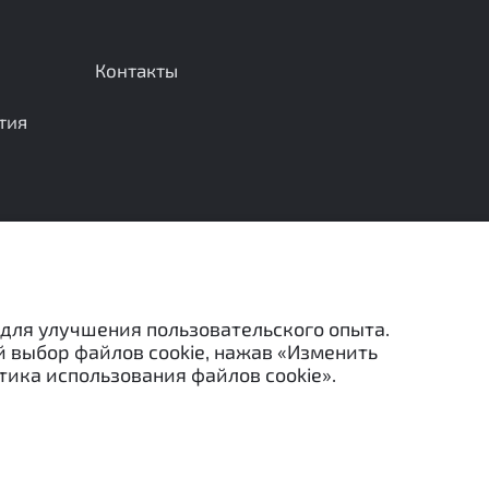
Контакты
тия
Отправить сообщение
 для улучшения пользовательского опыта.
й выбор файлов cookie, нажав «Изменить
тика использования файлов cookie».
льзованы в каких-либо целях (в том числе
ных данных
©
МЭЦ,
2026