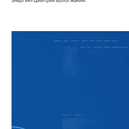
энергии» Дмитрий Вологжанин.