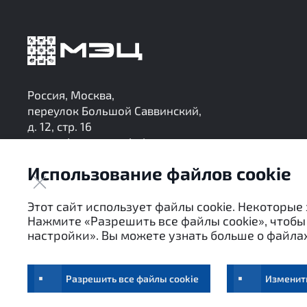
Россия, Москва,
переулок Большой Саввинский,
д. 12, стр. 16
research@mec-analytics.ru
+7 (495) 136-24-99
Использование файлов cookie
Следите за нашими обновлениями в Telegram
Этот сайт использует файлы cookie. Некоторые
Нажмите «Разрешить все файлы cookie», чтобы 
настройки». Вы можете узнать больше о файлах
Настоящие материалы являются собственностью АНО 
посредством цитирования или ссылки в средствах м
Разрешить все файлы cookie
Изменит
Условия использования