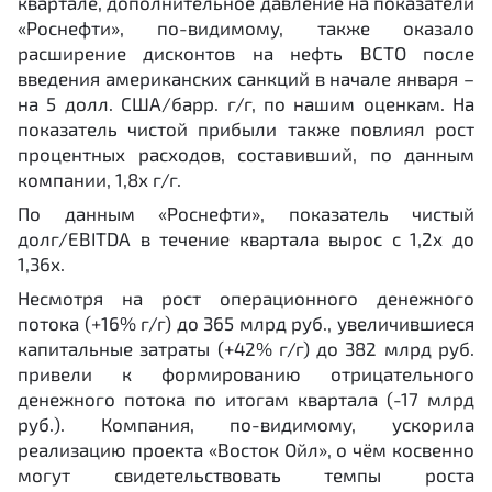
квартале, дополнительное давление на показатели
«Роснефти», по-видимому, также оказало
расширение дисконтов на нефть ВСТО после
введения американских санкций в начале января –
на 5 долл. США/барр. г/г, по нашим оценкам. На
показатель чистой прибыли также повлиял рост
процентных расходов, составивший, по данным
компании, 1,8х г/г.
По данным «Роснефти», показатель чистый
долг/EBITDA в течение квартала вырос с 1,2х до
1,36х.
Несмотря на рост операционного денежного
потока (+16% г/г) до 365 млрд руб., увеличившиеся
капитальные затраты (+42% г/г) до 382 млрд руб.
привели к формированию отрицательного
денежного потока по итогам квартала (-17 млрд
руб.). Компания, по-видимому, ускорила
реализацию проекта «Восток Ойл», о чём косвенно
могут свидетельствовать темпы роста