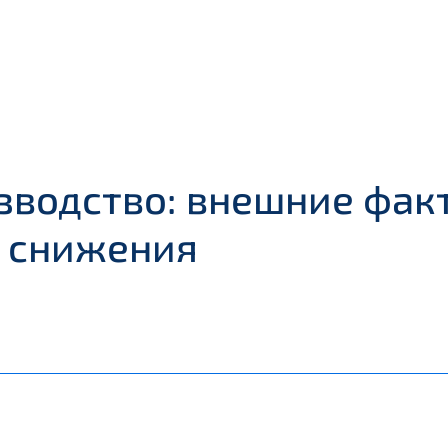
водство: внешние фак
й снижения