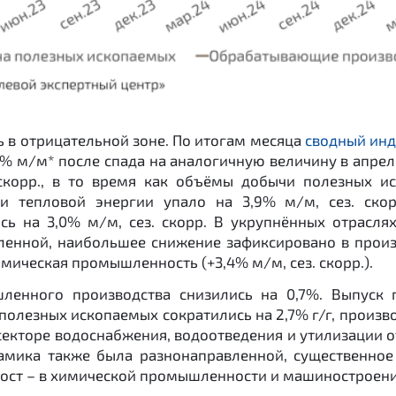
 в отрицательной зоне. По итогам месяца
сводный инд
,5% м/м* после спада на аналогичную величину в апр
скорр., в то время как объёмы добычи полезных ис
 и тепловой энергии упало на 3,9% м/м, сез. скор
ись на 3,0% м/м, сез. скорр. В укрупнённых отрас
енной, наибольшее снижение зафиксировано в произво
мическая промышленность (+3,4% м/м, сез. скорр.).
ленного производства снизились на 0,7%. Выпуск
 полезных ископаемых сократились на 2,7% г/г, произв
 секторе водоснабжения, водоотведения и утилизации о
ика также была разнонаправленной, существенное 
рост – в химической промышленности и машиностроении