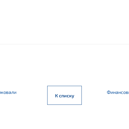
иковали
Финансовы
К списку