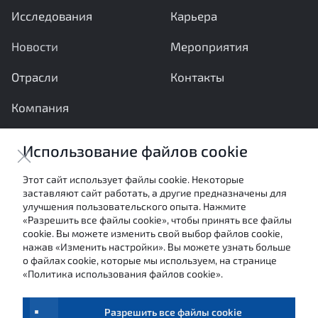
Исследования
Карьера
Новости
Мероприятия
Отрасли
Контакты
Компания
Ваши вопросы и предложения важны для нас
Использование файлов cookie
Отправить сообщение
Этот сайт использует файлы cookie. Некоторые
заставляют сайт работать, а другие предназначены для
Настоящие материалы являются собственностью
улучшения пользовательского опыта. Нажмите
АНО «Межотраслевой экспертный центр» и не могут
«Разрешить все файлы cookie», чтобы принять все файлы
быть использованы в каких-либо целях (в том числе
cookie. Вы можете изменить свой выбор файлов cookie,
посредством цитирования или ссылки в средствах
нажав «Изменить настройки». Вы можете узнать больше
массовой информации) без письменного согласия
о файлах cookie, которые мы используем, на странице
авторов.
«Политика использования файлов cookie».
Условия использования
Обработка персональных данных
Разрешить все файлы cookie