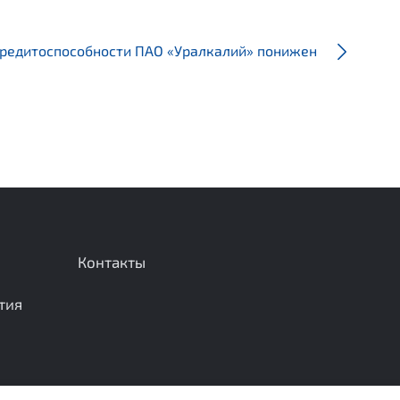
кредитоспособности ПАО «Уралкалий» понижен
Контакты
тия