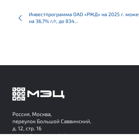
Инвестпрограмма ОАО «РЖД» на 2025 г. може
на 36,7% г/г, до 834...
Россия, Москва,
переулок Большой Саввинский,
д. 12, стр. 16
research@mec-analytics.ru