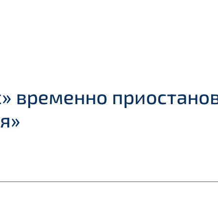
» временно приостанов
я»