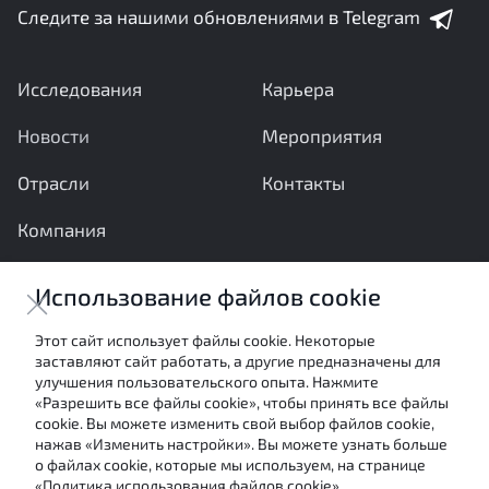
Следите за нашими обновлениями в Telegram
Исследования
Карьера
Новости
Мероприятия
Отрасли
Контакты
Компания
Ваши вопросы и предложения важны для нас
Использование файлов cookie
Отправить сообщение
Этот сайт использует файлы cookie. Некоторые
заставляют сайт работать, а другие предназначены для
Настоящие материалы являются собственностью
улучшения пользовательского опыта. Нажмите
АНО «Межотраслевой экспертный центр» и не могут
«Разрешить все файлы cookie», чтобы принять все файлы
быть использованы в каких-либо целях (в том числе
cookie. Вы можете изменить свой выбор файлов cookie,
посредством цитирования или ссылки в средствах
нажав «Изменить настройки». Вы можете узнать больше
массовой информации) без письменного согласия
о файлах cookie, которые мы используем, на странице
авторов.
«Политика использования файлов cookie».