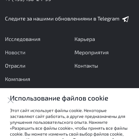
Следите за нашими обновлениями в Telegram
Исследования
Карьера
Новости
Мероприятия
Отрасли
Контакты
Компания
Ваши вопросы и предложения важны для нас
Использование файлов cookie
Отправить сообщение
Этот сайт использует файлы cookie. Некоторые
заставляют сайт работать, а другие предназначены для
Настоящие материалы являются собственностью
улучшения пользовательского опыта. Нажмите
АНО «Межотраслевой экспертный центр» и не могут
«Разрешить все файлы cookie», чтобы принять все файлы
быть использованы в каких-либо целях (в том числе
cookie. Вы можете изменить свой выбор файлов cookie,
посредством цитирования или ссылки в средствах