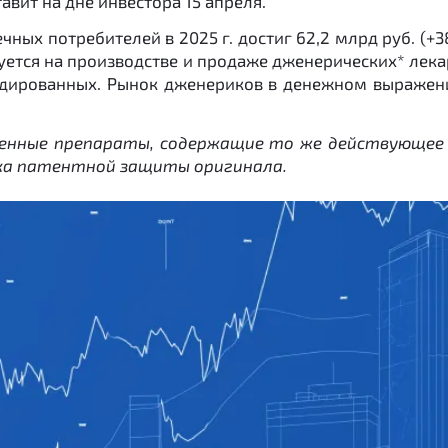
вит на дне инвестора 15 апреля.
ых потребителей в 2025 г. достиг 62,2 млрд руб. (+3
ируется на производстве и продаже дженерических* лек
ндированных. Рынок дженериков в денежном выражени
венные препараты, содержащие то же действующее
ока патентной защиты оригинала.