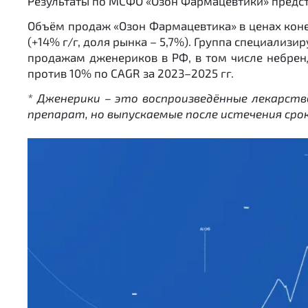
Результаты по МСФО «Озон Фармацевтики» предста
Объём продаж «Озон Фармацевтика» в ценах конечн
(+14% г/г, доля рынка – 5,7%). Группа специализ
продажам дженериков в РФ, в том числе небре
против 10% по CAGR за 2023–2025 гг.
* Дженерики – это воспроизведённые лекарст
препарат, но выпускаемые после истечения ср