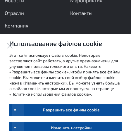
Новости
Мероприятия
Отрасли
Контакты
Компания
Ваши вопросы и предложения важны для нас
Использование файлов cookie
Отправить сообщение
Этот сайт использует файлы cookie. Некоторые
заставляют сайт работать, а другие предназначены для
Настоящие материалы являются собственностью
улучшения пользовательского опыта. Нажмите
АНО «Межотраслевой экспертный центр» и не могут
«Разрешить все файлы cookie», чтобы принять все файлы
быть использованы в каких-либо целях (в том числе
cookie. Вы можете изменить свой выбор файлов cookie,
посредством цитирования или ссылки в средствах
нажав «Изменить настройки». Вы можете узнать больше
массовой информации) без письменного согласия
о файлах cookie, которые мы используем, на странице
авторов.
«Политика использования файлов cookie».
Условия использования
Обработка персональных данных
Разрешить все файлы cookie
©
МЭЦ,
2026
Изменить настройки