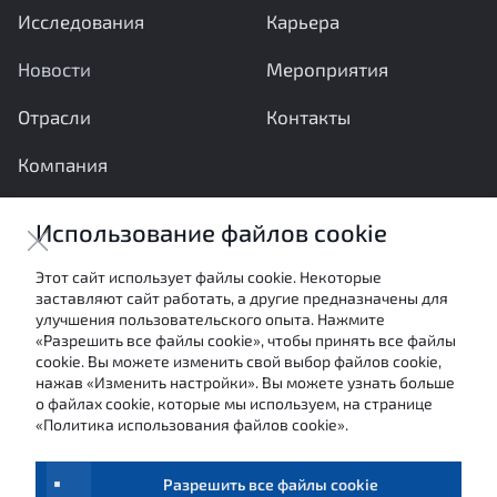
Исследования
Карьера
Новости
Мероприятия
Отрасли
Контакты
Компания
Ваши вопросы и предложения важны для нас
Использование файлов cookie
Отправить сообщение
Этот сайт использует файлы cookie. Некоторые
заставляют сайт работать, а другие предназначены для
Настоящие материалы являются собственностью
улучшения пользовательского опыта. Нажмите
АНО «Межотраслевой экспертный центр» и не могут
«Разрешить все файлы cookie», чтобы принять все файлы
быть использованы в каких-либо целях (в том числе
cookie. Вы можете изменить свой выбор файлов cookie,
посредством цитирования или ссылки в средствах
нажав «Изменить настройки». Вы можете узнать больше
массовой информации) без письменного согласия
о файлах cookie, которые мы используем, на странице
авторов.
«Политика использования файлов cookie».
Условия использования
Обработка персональных данных
Разрешить все файлы cookie