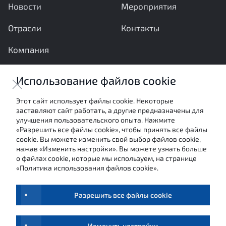
Новости
Мероприятия
Отрасли
Контакты
Компания
Ваши вопросы и предложения важны для нас
Использование файлов cookie
Отправить сообщение
Этот сайт использует файлы cookie. Некоторые
заставляют сайт работать, а другие предназначены для
Настоящие материалы являются собственностью
улучшения пользовательского опыта. Нажмите
АНО «Межотраслевой экспертный центр» и не могут
«Разрешить все файлы cookie», чтобы принять все файлы
быть использованы в каких-либо целях (в том числе
cookie. Вы можете изменить свой выбор файлов cookie,
посредством цитирования или ссылки в средствах
нажав «Изменить настройки». Вы можете узнать больше
массовой информации) без письменного согласия
о файлах cookie, которые мы используем, на странице
авторов.
«Политика использования файлов cookie».
Условия использования
Обработка персональных данных
Разрешить все файлы cookie
©
МЭЦ,
2026
Изменить настройки