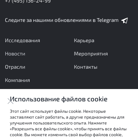
+7 (495) 136-24-99
Следите за нашими обновлениями в Telegram
Исследования
Карьера
Новости
Мероприятия
Отрасли
Контакты
Компания
Ваши вопросы и предложения важны для нас
Использование файлов cookie
Отправить сообщение
Этот сайт использует файлы cookie. Некоторые
заставляют сайт работать, а другие предназначены для
Настоящие материалы являются собственностью
улучшения пользовательского опыта. Нажмите
АНО «Межотраслевой экспертный центр» и не могут
«Разрешить все файлы cookie», чтобы принять все файлы
быть использованы в каких-либо целях (в том числе
cookie. Вы можете изменить свой выбор файлов cookie,