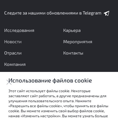
Следите за нашими обновлениями в Telegram
Исследования
Карьера
Новости
Мероприятия
Отрасли
Контакты
Компания
Ваши вопросы и предложения важны для нас
Использование файлов cookie
Отправить сообщение
Этот сайт использует файлы cookie. Некоторые
заставляют сайт работать, а другие предназначены для
Настоящие материалы являются собственностью
улучшения пользовательского опыта. Нажмите
АНО «Межотраслевой экспертный центр» и не могут
«Разрешить все файлы cookie», чтобы принять все файлы
быть использованы в каких-либо целях (в том числе
cookie. Вы можете изменить свой выбор файлов cookie,
посредством цитирования или ссылки в средствах
нажав «Изменить настройки». Вы можете узнать больше