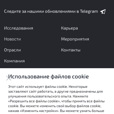
Следите за нашими обновлениями в Telegram
Исследования
Карьера
Новости
Мероприятия
Отрасли
Контакты
Компания
Ваши вопросы и предложения важны для нас
Использование файлов cookie
Отправить сообщение
Этот сайт использует файлы cookie. Некоторые
заставляют сайт работать, а другие предназначены для
Настоящие материалы являются собственностью
улучшения пользовательского опыта. Нажмите
АНО «Межотраслевой экспертный центр» и не могут
«Разрешить все файлы cookie», чтобы принять все файлы
быть использованы в каких-либо целях (в том числе
cookie. Вы можете изменить свой выбор файлов cookie,
посредством цитирования или ссылки в средствах
нажав «Изменить настройки». Вы можете узнать больше