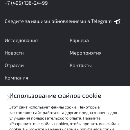
+7 (495) 136-24-99
Следите за нашими обновлениями в Telegram
Исследования
Карьера
Новости
Мероприятия
Отрасли
Контакты
Компания
Ваши вопросы и предложения важны для нас
Использование файлов cookie
Отправить сообщение
Этот сайт использует файлы cookie. Некоторые
заставляют сайт работать, а другие предназначены для
Настоящие материалы являются собственностью
улучшения пользовательского опыта. Нажмите
АНО «Межотраслевой экспертный центр» и не могут
«Разрешить все файлы cookie», чтобы принять все файлы
быть использованы в каких-либо целях (в том числе
cookie. Вы можете изменить свой выбор файлов cookie,