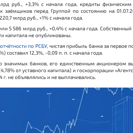
лрд руб., +3,3% с начала года, кредиты физическим 
х заёмщиков перед Группой по состоянию на 01.07.
20,7 млрд руб., +1% с начала года.
ли 5 586 млрд руб., +0,4% с начала года. Собственный 
ти капитала не опубликованы.
отчётности по РСБУ
, чистая прибыль банка за первое п
) составил 12,3%, -0,09 п. п. с начала года.
о значимых банков, его единственным акционером в
(4,78% от уставного капитала) и госкорпорации «Агентс
 г. не объявлялись и не выплачивались.