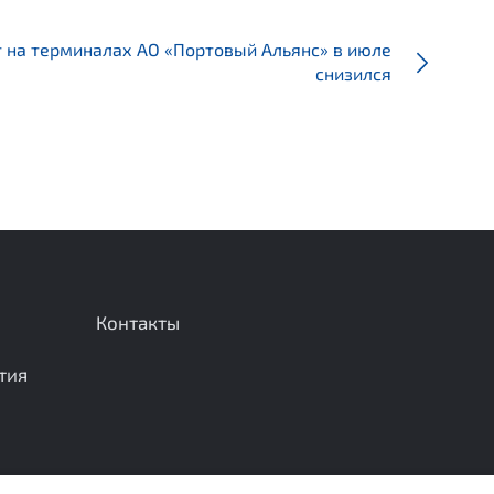
т на терминалах АО «Портовый Альянс» в июле
снизился
Контакты
тия