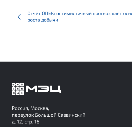
Отчёт ОПЕК: оптимистичный прогноз даёт осн
роста добычи
Россия, Москва,
переулок Большой Саввинский,
д. 12, стр. 16
research@mec-analytics.ru