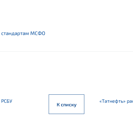
о стандартам МСФО
 РСБУ
«Татнефть» ра
К списку