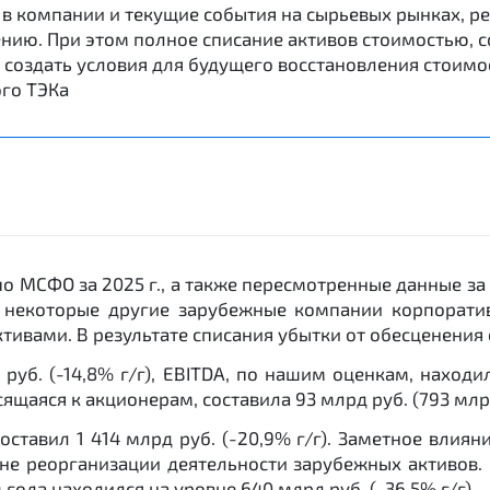
в компании и текущие события на сырьевых рынках, р
ению. При этом полное списание активов стоимостью,
создать условия для будущего восстановления стоимо
го ТЭКа
 МСФО за 2025 г., а также пересмотренные данные за
 и некоторые другие зарубежные компании корпорати
ктивами. В результате списания убытки от обесценения 
руб. (-14,8% г/г), EBITDA, по нашим оценкам, находил
щаяся к акционерам, составила 93 млрд руб. (793 млрд
ставил 1 414 млрд руб. (-20,9% г/г). Заметное влиян
оне реорганизации деятельности зарубежных активов.
 года находился на уровне 640 млрд руб. (-36,5% г/г).