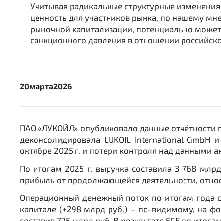
Учитывая радикальные структурные изменения 
ценность для участников рынка, по нашему мн
рыночной капитализации, потенциально может 
санкционного давления в отношении российско
20
марта
2026
ПАО «ЛУКОЙЛ» опубликовало данные отчётности по
деконсолидировала LUKOIL International GmbH
октябре 2025 г. и потери контроля над данными а
По итогам 2025 г. выручка составила 3 768 млрд 
прибыль от продолжающейся деятельности, относя
Операционный денежный поток по итогам года со
капитале (+298 млрд руб.) – по-видимому, на ф
составив 775 млрд руб. В результате FCF по итогам